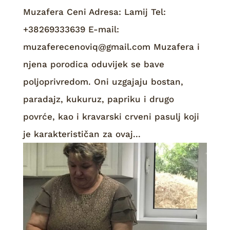
Muzafera Ceni Adresa: Lamij Tel:
+38269333639 E-mail:
muzaferecenoviq@gmail.com Muzafera i
njena porodica oduvijek se bave
poljoprivredom. Oni uzgajaju bostan,
paradajz, kukuruz, papriku i drugo
povrće, kao i kravarski crveni pasulj koji
je karakterističan za ovaj...