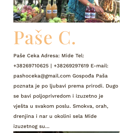
Paše C.
Paše Ceka Adresa: Mide Tel:
+38269710625 | +38269297619 E-mail:
pashoceka@gmail.com Gospođa Paša
poznata je po ljubavi prema prirodi. Dugo
se bavi poljoprivredom i izuzetno je
vješta u svakom poslu. Smokva, orah,
drenjina i nar u okolini sela Mide
izuzetnog su...